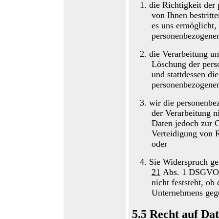
1.
die Richtigkeit de
von Ihnen
bestritt
es
uns
ermöglicht, 
personenbezogenen
2.
die Verarbeitung u
Löschung der pers
und stattdessen di
personenbezogenen
3.
wir die personenbe
der Verarbeitung ni
Daten jedoch zur 
Verteidigung von 
oder
4.
Sie Widerspruch g
21
Abs
.
1 DSGVO e
nicht feststeht, ob
Unternehmens gege
5.5
Recht auf Da