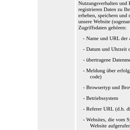
Nutzungsverhalten und I
registrieren Daten zu I
erheben, speichern und 
unser
e
Website
(sogenan
Zugriffsdaten gehören
:
-
Name und URL der a
-
Datum und Uhrzeit 
-
übertragene Datenm
-
Meldung über erfolg
code)
-
Browsertyp und Bro
-
Betriebssystem
-
Referer U
RL
(d.h. d
-
Websites, die vom S
Website aufgerufe