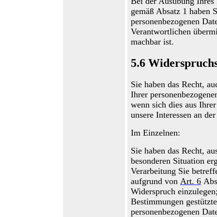
Bei der Ausübung
I
hres
gemäß Absatz 1
haben 
personenbezogenen Date
Verantwortlichen übermit
machbar ist.
5.6
Widerspruchs
Sie haben das Recht,
au
Ihrer personenbezogene
wenn sich dies aus Ihre
unsere Interessen an de
Im Einzelnen:
Sie haben das Recht, aus
besonderen Situation erg
Verarbeitung
S
ie betref
aufgrund von
Art
.
6
Ab
Widerspruch einzulegen; 
Bestimmungen gestütztes
personenbezogenen Daten